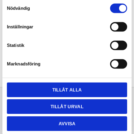
Samtyckesval
KÖP
Nödvändig
Lagerstatus
Lagervara
Inställningar
Artikelnr
20251053
Statistik
Dela med dig
Facebook
Twitter
LinkedIn
Pinterest
Marknadsföring
TILLÅT ALLA
Sortiment
Information
TILLÅT URVAL
Laminat
Kundtjänst
Kompaktlaminat
Frågor & svar
AVVISA
Natursten
Köpvillkor