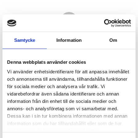
Samtycke
Information
Om
Denna webbplats använder cookies
Vi använder enhetsidentifierare för att anpassa innehållet
och annonserna till användarna, tillhandahålla funktioner
för sociala medier och analysera vår trafik. Vi
vidarebefordrar även sådana identifierare och annan
11 480,00
information från din enhet till de sociala medier och
KR
annons- och analysföretag som vi samarbetar med.
Dessa kan i sin tur kombinera informationen med annan
Antal
information som du har tillhandahållit eller som de har
st
samlat in när du har använt deras tjänster.