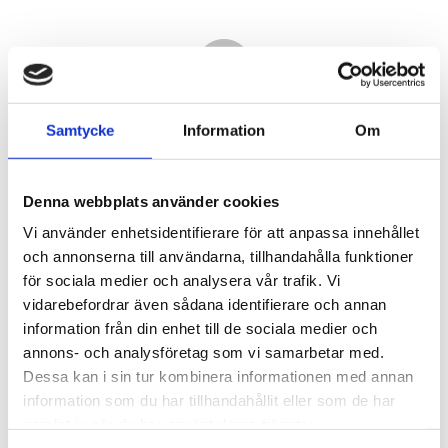
Samtycke
Information
Om
Denna webbplats använder cookies
Vi använder enhetsidentifierare för att anpassa innehållet
och annonserna till användarna, tillhandahålla funktioner
för sociala medier och analysera vår trafik. Vi
vidarebefordrar även sådana identifierare och annan
7 660,00
information från din enhet till de sociala medier och
KR
annons- och analysföretag som vi samarbetar med.
Dessa kan i sin tur kombinera informationen med annan
Antal
information som du har tillhandahållit eller som de har
st
samlat in när du har använt deras tjänster.