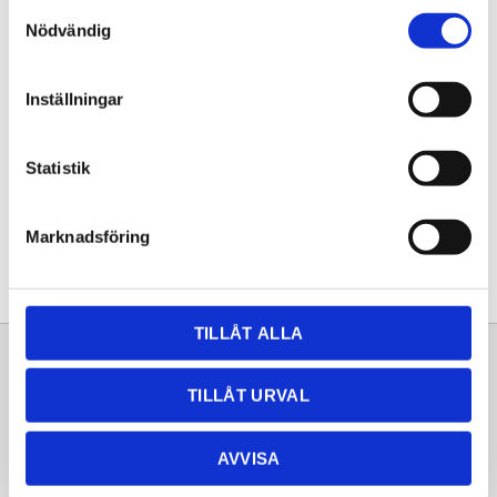
Samtyckesval
KÖP
Nödvändig
Lagerstatus
Lagervara
Inställningar
Artikelnr
20251099
Statistik
Dela med dig
Facebook
Twitter
LinkedIn
Pinterest
Marknadsföring
TILLÅT ALLA
Sortiment
Information
TILLÅT URVAL
Laminat
Kundtjänst
Kompaktlaminat
Frågor & svar
AVVISA
Natursten
Köpvillkor