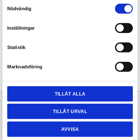
Samtyckesval
KÖP
Nödvändig
Lagerstatus
Lagervara
Inställningar
Artikelnr
20251208
Statistik
Dela med dig
Facebook
Twitter
LinkedIn
Pinterest
Marknadsföring
TILLÅT ALLA
Sortiment
Information
TILLÅT URVAL
Laminat
Kundtjänst
Kompaktlaminat
Frågor & svar
AVVISA
Natursten
Köpvillkor