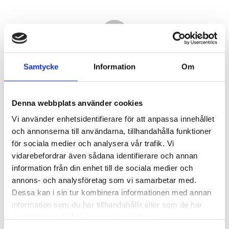
Samtycke
Information
Om
Denna webbplats använder cookies
Vi använder enhetsidentifierare för att anpassa innehållet
och annonserna till användarna, tillhandahålla funktioner
för sociala medier och analysera vår trafik. Vi
vidarebefordrar även sådana identifierare och annan
21 480,00
information från din enhet till de sociala medier och
KR
annons- och analysföretag som vi samarbetar med.
Dessa kan i sin tur kombinera informationen med annan
Antal
information som du har tillhandahållit eller som de har
st
samlat in när du har använt deras tjänster.