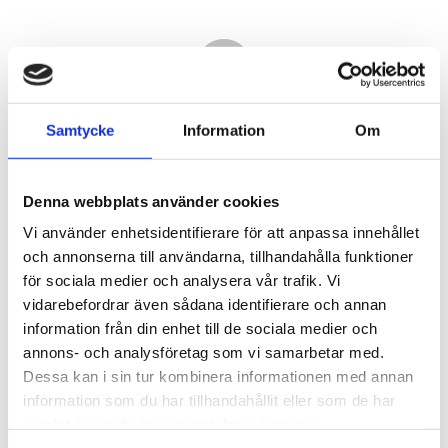
Samtycke
Information
Om
Denna webbplats använder cookies
Vi använder enhetsidentifierare för att anpassa innehållet
och annonserna till användarna, tillhandahålla funktioner
för sociala medier och analysera vår trafik. Vi
vidarebefordrar även sådana identifierare och annan
15 210,00
information från din enhet till de sociala medier och
KR
annons- och analysföretag som vi samarbetar med.
Dessa kan i sin tur kombinera informationen med annan
Antal
information som du har tillhandahållit eller som de har
st
samlat in när du har använt deras tjänster.