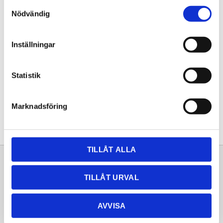
Samtyckesval
KÖP
Nödvändig
Lagerstatus
Lagervara
Inställningar
Artikelnr
20251216
Statistik
Dela med dig
Facebook
Twitter
LinkedIn
Pinterest
Marknadsföring
TILLÅT ALLA
Sortiment
Information
TILLÅT URVAL
Laminat
Kundtjänst
Kompaktlaminat
Frågor & svar
AVVISA
Natursten
Köpvillkor