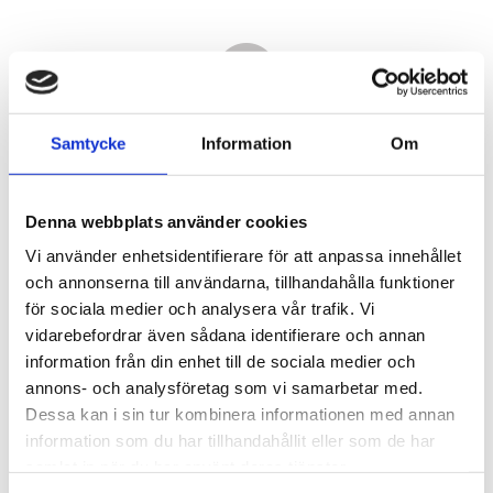
Samtycke
Information
Om
Denna webbplats använder cookies
Vi använder enhetsidentifierare för att anpassa innehållet
och annonserna till användarna, tillhandahålla funktioner
för sociala medier och analysera vår trafik. Vi
vidarebefordrar även sådana identifierare och annan
1 470,00
information från din enhet till de sociala medier och
KR
annons- och analysföretag som vi samarbetar med.
Dessa kan i sin tur kombinera informationen med annan
Antal
information som du har tillhandahållit eller som de har
st
samlat in när du har använt deras tjänster.