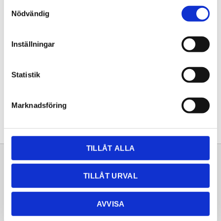
Samtyckesval
KÖP
Nödvändig
Lagerstatus
Lagervara
Inställningar
Artikelnr
20251223
Statistik
Dela med dig
Facebook
Twitter
LinkedIn
Pinterest
Marknadsföring
TILLÅT ALLA
Sortiment
Information
TILLÅT URVAL
Laminat
Kundtjänst
Kompaktlaminat
Frågor & svar
AVVISA
Natursten
Köpvillkor