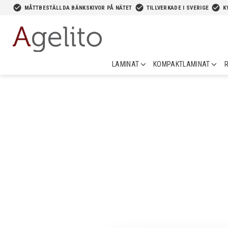
-->
check_circle
check_circle
check_circle
MÅTTBESTÄLLDA BÄNKSKIVOR PÅ NÄTET
TILLVERKADE I SVERIGE
K
LAMINAT
KOMPAKTLAMINAT
R