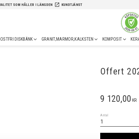
launch
VALITET SOM HÅLLER I LÄNGDEN
KUNDTJÄNST
OSTFRI DISKBÄNK
GRANIT,MARMOR,KALKSTEN
KOMPOSIT
KER
Offert 2
9 120,00
KR
Antal