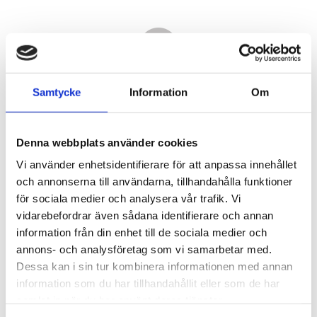
Samtycke
Information
Om
Denna webbplats använder cookies
Vi använder enhetsidentifierare för att anpassa innehållet
och annonserna till användarna, tillhandahålla funktioner
för sociala medier och analysera vår trafik. Vi
vidarebefordrar även sådana identifierare och annan
6 470,00
information från din enhet till de sociala medier och
KR
annons- och analysföretag som vi samarbetar med.
Dessa kan i sin tur kombinera informationen med annan
Antal
information som du har tillhandahållit eller som de har
st
samlat in när du har använt deras tjänster.