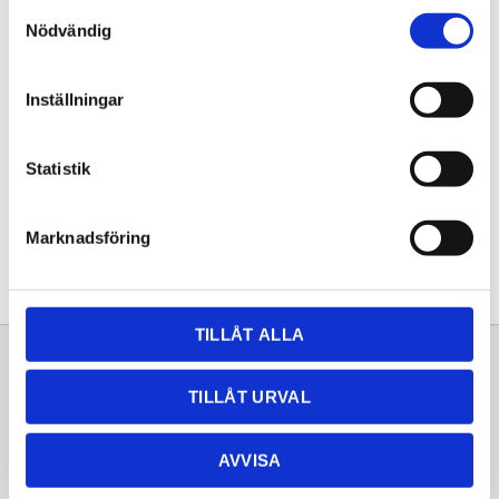
Samtyckesval
KÖP
Nödvändig
Lagerstatus
Lagervara
Inställningar
Artikelnr
20251262
Statistik
Dela med dig
Facebook
Twitter
LinkedIn
Pinterest
Marknadsföring
TILLÅT ALLA
Sortiment
Information
TILLÅT URVAL
Laminat
Kundtjänst
Kompaktlaminat
Frågor & svar
AVVISA
Natursten
Köpvillkor