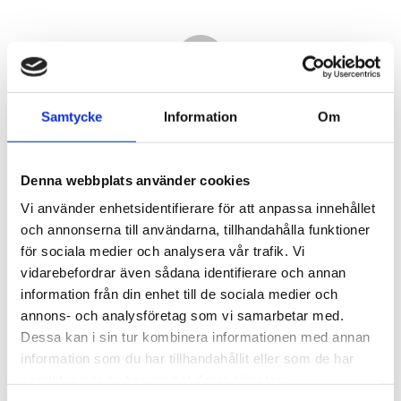
Samtycke
Information
Om
Denna webbplats använder cookies
Vi använder enhetsidentifierare för att anpassa innehållet
och annonserna till användarna, tillhandahålla funktioner
för sociala medier och analysera vår trafik. Vi
vidarebefordrar även sådana identifierare och annan
4 870,00
information från din enhet till de sociala medier och
KR
annons- och analysföretag som vi samarbetar med.
Dessa kan i sin tur kombinera informationen med annan
Antal
information som du har tillhandahållit eller som de har
st
samlat in när du har använt deras tjänster.