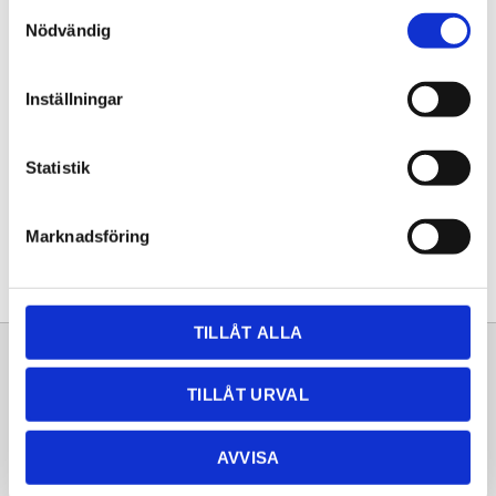
Samtyckesval
KÖP
Nödvändig
Lagerstatus
Lagervara
Inställningar
Artikelnr
20251406
Statistik
Dela med dig
Facebook
Twitter
LinkedIn
Pinterest
Marknadsföring
TILLÅT ALLA
Sortiment
Information
TILLÅT URVAL
Laminat
Kundtjänst
Kompaktlaminat
Frågor & svar
AVVISA
Natursten
Köpvillkor