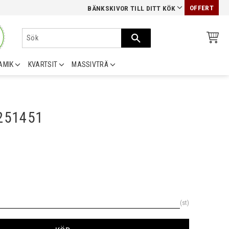
OFFERT
BÄNKSKIVOR TILL DITT KÖK
AMIK
KVARTSIT
MASSIVTRÄ
0251451
st