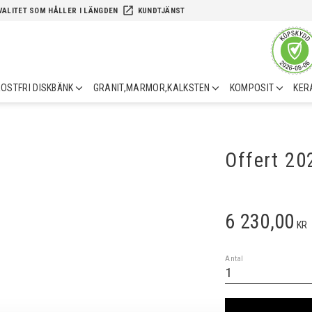
launch
VALITET SOM HÅLLER I LÄNGDEN
KUNDTJÄNST
OSTFRI DISKBÄNK
GRANIT,MARMOR,KALKSTEN
KOMPOSIT
KER
Offert 2
6 230,00
KR
Antal