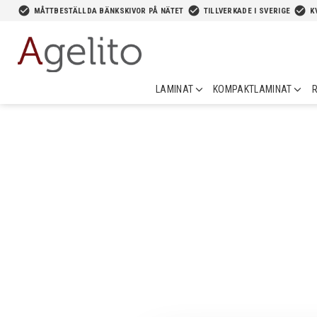
-->
check_circle
check_circle
check_circle
MÅTTBESTÄLLDA BÄNKSKIVOR PÅ NÄTET
TILLVERKADE I SVERIGE
K
LAMINAT
KOMPAKTLAMINAT
R