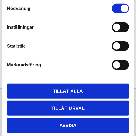
Samtyckesval
KÖP
Nödvändig
Lagerstatus
Lagervara
Inställningar
Artikelnr
20251601
Statistik
Dela med dig
Facebook
Twitter
LinkedIn
Pinterest
Marknadsföring
TILLÅT ALLA
Sortiment
Information
TILLÅT URVAL
Laminat
Kundtjänst
Kompaktlaminat
Frågor & svar
AVVISA
Natursten
Köpvillkor