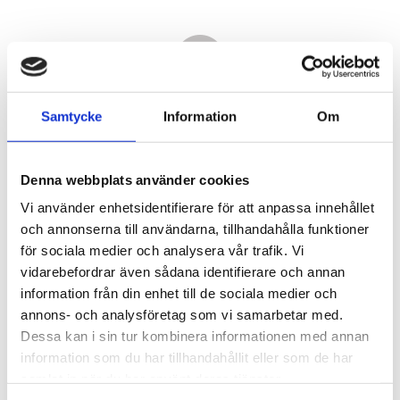
Samtycke
Information
Om
Denna webbplats använder cookies
Vi använder enhetsidentifierare för att anpassa innehållet
och annonserna till användarna, tillhandahålla funktioner
för sociala medier och analysera vår trafik. Vi
vidarebefordrar även sådana identifierare och annan
2 450,00
information från din enhet till de sociala medier och
KR
annons- och analysföretag som vi samarbetar med.
Dessa kan i sin tur kombinera informationen med annan
Antal
information som du har tillhandahållit eller som de har
st
samlat in när du har använt deras tjänster.