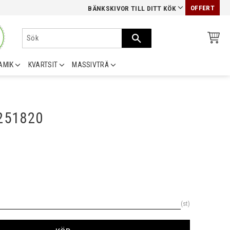
OFFERT
BÄNKSKIVOR TILL DITT KÖK
AMIK
KVARTSIT
MASSIVTRÄ
0251820
st