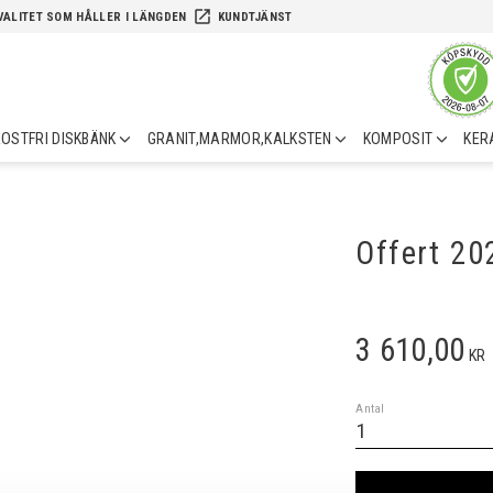
launch
VALITET SOM HÅLLER I LÄNGDEN
KUNDTJÄNST
OSTFRI DISKBÄNK
GRANIT,MARMOR,KALKSTEN
KOMPOSIT
KER
Offert 2
3 610,00
KR
Antal