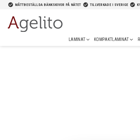
-->
check_circle
check_circle
check_circle
MÅTTBESTÄLLDA BÄNKSKIVOR PÅ NÄTET
TILLVERKADE I SVERIGE
K
LAMINAT
KOMPAKTLAMINAT
R