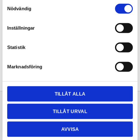
Samtyckesval
KÖP
Nödvändig
Lagerstatus
Lagervara
Inställningar
Artikelnr
20251825
Statistik
Dela med dig
Facebook
Twitter
LinkedIn
Pinterest
Marknadsföring
TILLÅT ALLA
Sortiment
Information
TILLÅT URVAL
Laminat
Kundtjänst
Kompaktlaminat
Frågor & svar
AVVISA
Natursten
Köpvillkor