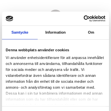
Samtycke
Information
Om
Denna webbplats använder cookies
Vi använder enhetsidentifierare för att anpassa innehållet
och annonserna till användarna, tillhandahålla funktioner
för sociala medier och analysera vår trafik. Vi
vidarebefordrar även sådana identifierare och annan
4 550,00
information från din enhet till de sociala medier och
KR
annons- och analysföretag som vi samarbetar med.
Dessa kan i sin tur kombinera informationen med annan
Antal
information som du har tillhandahållit eller som de har
st
samlat in när du har använt deras tjänster.