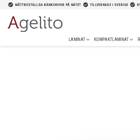
-->
check_circle
check_circle
check_circle
MÅTTBESTÄLLDA BÄNKSKIVOR PÅ NÄTET
TILLVERKADE I SVERIGE
K
LAMINAT
KOMPAKTLAMINAT
R