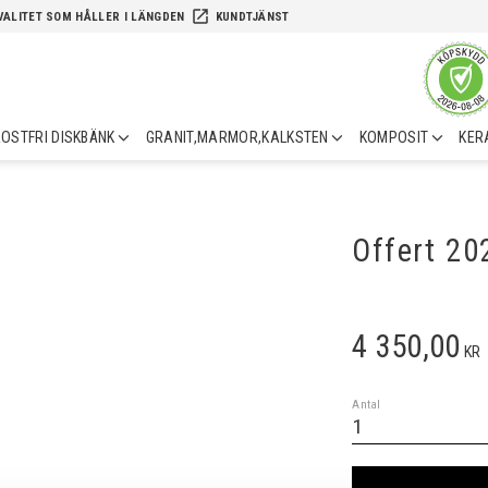
launch
VALITET SOM HÅLLER I LÄNGDEN
KUNDTJÄNST
OSTFRI DISKBÄNK
GRANIT,MARMOR,KALKSTEN
KOMPOSIT
KER
Offert 2
4 350,00
KR
Antal