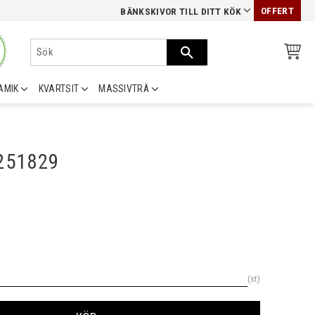
OFFERT
BÄNKSKIVOR TILL DITT KÖK
AMIK
KVARTSIT
MASSIVTRÄ
0251829
st