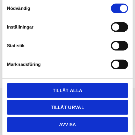
Samtyckesval
KÖP
Nödvändig
Lagerstatus
Lagervara
Inställningar
Artikelnr
20251836
Statistik
Dela med dig
Facebook
Twitter
LinkedIn
Pinterest
Marknadsföring
TILLÅT ALLA
Sortiment
Information
TILLÅT URVAL
Laminat
Kundtjänst
Kompaktlaminat
Frågor & svar
AVVISA
Natursten
Köpvillkor