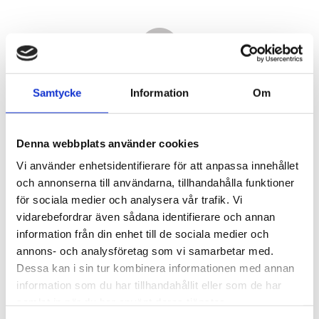
Samtycke
Information
Om
Denna webbplats använder cookies
Vi använder enhetsidentifierare för att anpassa innehållet
och annonserna till användarna, tillhandahålla funktioner
för sociala medier och analysera vår trafik. Vi
vidarebefordrar även sådana identifierare och annan
20 620,00
information från din enhet till de sociala medier och
KR
annons- och analysföretag som vi samarbetar med.
Dessa kan i sin tur kombinera informationen med annan
Antal
information som du har tillhandahållit eller som de har
st
samlat in när du har använt deras tjänster.