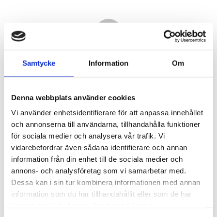
Samtycke
Information
Om
Denna webbplats använder cookies
Vi använder enhetsidentifierare för att anpassa innehållet
och annonserna till användarna, tillhandahålla funktioner
för sociala medier och analysera vår trafik. Vi
vidarebefordrar även sådana identifierare och annan
17 870,00
information från din enhet till de sociala medier och
KR
annons- och analysföretag som vi samarbetar med.
Dessa kan i sin tur kombinera informationen med annan
Antal
information som du har tillhandahållit eller som de har
st
samlat in när du har använt deras tjänster.