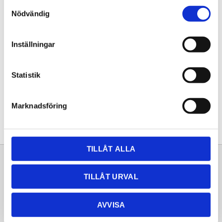
Samtyckesval
KÖP
Nödvändig
Lagerstatus
Lagervara
Inställningar
Artikelnr
20251852
Statistik
Dela med dig
Facebook
Twitter
LinkedIn
Pinterest
Marknadsföring
TILLÅT ALLA
Sortiment
Information
TILLÅT URVAL
Laminat
Kundtjänst
Kompaktlaminat
Frågor & svar
AVVISA
Natursten
Köpvillkor