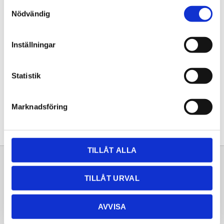
Samtyckesval
KÖP
Nödvändig
Lagerstatus
Lagervara
Inställningar
Artikelnr
20252010
Statistik
Dela med dig
Facebook
Twitter
LinkedIn
Pinterest
Marknadsföring
TILLÅT ALLA
Sortiment
Information
TILLÅT URVAL
Laminat
Kundtjänst
Kompaktlaminat
Frågor & svar
AVVISA
Natursten
Köpvillkor