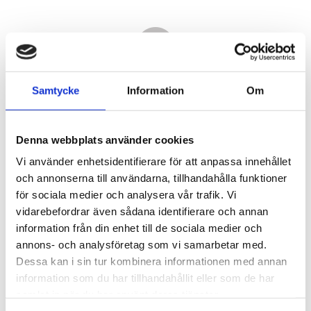
Samtycke
Information
Om
Denna webbplats använder cookies
Vi använder enhetsidentifierare för att anpassa innehållet
och annonserna till användarna, tillhandahålla funktioner
för sociala medier och analysera vår trafik. Vi
vidarebefordrar även sådana identifierare och annan
6 060,00
information från din enhet till de sociala medier och
KR
annons- och analysföretag som vi samarbetar med.
Dessa kan i sin tur kombinera informationen med annan
Antal
information som du har tillhandahållit eller som de har
st
samlat in när du har använt deras tjänster.