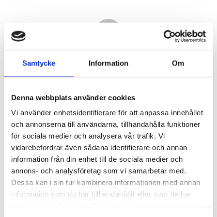
Samtycke
Information
Om
Denna webbplats använder cookies
Vi använder enhetsidentifierare för att anpassa innehållet
och annonserna till användarna, tillhandahålla funktioner
för sociala medier och analysera vår trafik. Vi
vidarebefordrar även sådana identifierare och annan
5 050,00
information från din enhet till de sociala medier och
KR
annons- och analysföretag som vi samarbetar med.
Dessa kan i sin tur kombinera informationen med annan
Antal
information som du har tillhandahållit eller som de har
st
samlat in när du har använt deras tjänster.