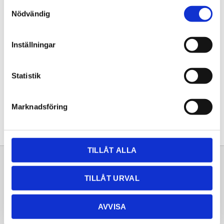
Samtyckesval
KÖP
Nödvändig
Lagerstatus
Lagervara
Inställningar
Artikelnr
20252029
Statistik
Dela med dig
Facebook
Twitter
LinkedIn
Pinterest
Marknadsföring
TILLÅT ALLA
Sortiment
Information
TILLÅT URVAL
Laminat
Kundtjänst
Kompaktlaminat
Frågor & svar
AVVISA
Natursten
Köpvillkor