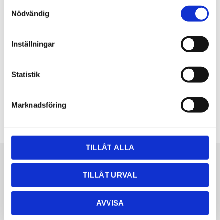
Samtyckesval
KÖP
Nödvändig
Lagerstatus
Lagervara
Inställningar
Artikelnr
20252053
Statistik
Dela med dig
Facebook
Twitter
LinkedIn
Pinterest
Marknadsföring
TILLÅT ALLA
Sortiment
Information
TILLÅT URVAL
Laminat
Kundtjänst
Kompaktlaminat
Frågor & svar
AVVISA
Natursten
Köpvillkor