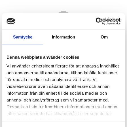
Samtycke
Information
Om
Denna webbplats använder cookies
Vi använder enhetsidentifierare för att anpassa innehållet
och annonserna till användarna, tillhandahålla funktioner
för sociala medier och analysera vår trafik. Vi
vidarebefordrar även sådana identifierare och annan
21 360,00
information från din enhet till de sociala medier och
KR
annons- och analysföretag som vi samarbetar med.
Dessa kan i sin tur kombinera informationen med annan
Antal
information som du har tillhandahållit eller som de har
st
samlat in när du har använt deras tjänster.