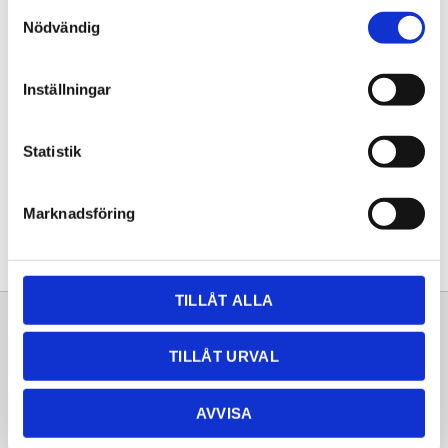
Samtyckesval
KÖP
Nödvändig
Lagerstatus
Lagervara
Inställningar
Artikelnr
20252208
Statistik
Dela med dig
Facebook
Twitter
LinkedIn
Pinterest
Marknadsföring
TILLÅT ALLA
Sortiment
Information
TILLÅT URVAL
Laminat
Kundtjänst
Kompaktlaminat
Frågor & svar
AVVISA
Natursten
Köpvillkor