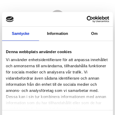
Samtycke
Information
Om
Denna webbplats använder cookies
Vi använder enhetsidentifierare för att anpassa innehållet
och annonserna till användarna, tillhandahålla funktioner
för sociala medier och analysera vår trafik. Vi
vidarebefordrar även sådana identifierare och annan
4 140,00
information från din enhet till de sociala medier och
KR
annons- och analysföretag som vi samarbetar med.
Dessa kan i sin tur kombinera informationen med annan
Antal
information som du har tillhandahållit eller som de har
st
samlat in när du har använt deras tjänster.