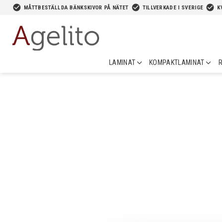
-->
check_circle
check_circle
check_circle
MÅTTBESTÄLLDA BÄNKSKIVOR PÅ NÄTET
TILLVERKADE I SVERIGE
K
LAMINAT
KOMPAKTLAMINAT
R