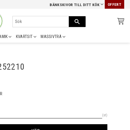
OFFERT
BÄNKSKIVOR TILL DITT KÖK
AMIK
KVARTSIT
MASSIVTRÄ
0252210
R
st