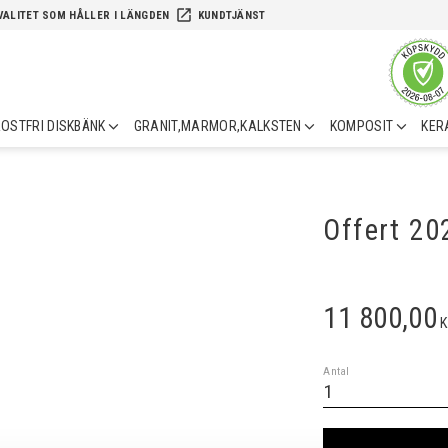
launch
VALITET SOM HÅLLER I LÄNGDEN
KUNDTJÄNST
OSTFRI DISKBÄNK
GRANIT,MARMOR,KALKSTEN
KOMPOSIT
KER
Offert 2
11 800,00
K
Antal