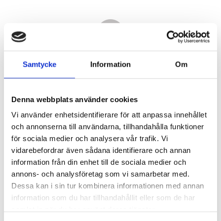
Samtycke
Information
Om
Denna webbplats använder cookies
Vi använder enhetsidentifierare för att anpassa innehållet
och annonserna till användarna, tillhandahålla funktioner
för sociala medier och analysera vår trafik. Vi
vidarebefordrar även sådana identifierare och annan
11 190,00
information från din enhet till de sociala medier och
KR
annons- och analysföretag som vi samarbetar med.
Dessa kan i sin tur kombinera informationen med annan
Antal
information som du har tillhandahållit eller som de har
st
samlat in när du har använt deras tjänster.