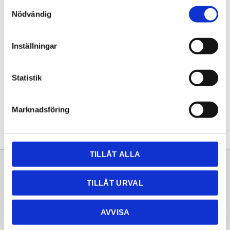
Samtyckesval
KÖP
Nödvändig
Lagerstatus
Lagervara
Inställningar
Artikelnr
20252223
Statistik
Dela med dig
Facebook
Twitter
LinkedIn
Pinterest
Marknadsföring
TILLÅT ALLA
Sortiment
Information
TILLÅT URVAL
Laminat
Kundtjänst
Kompaktlaminat
Frågor & svar
AVVISA
Natursten
Köpvillkor