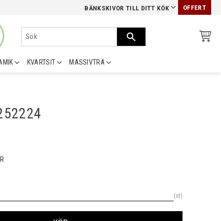
OFFERT
BÄNKSKIVOR TILL DITT KÖK
AMIK
KVARTSIT
MASSIVTRÄ
0252224
R
st