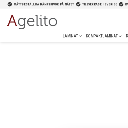
-->
check_circle
check_circle
check_circle
MÅTTBESTÄLLDA BÄNKSKIVOR PÅ NÄTET
TILLVERKADE I SVERIGE
K
LAMINAT
KOMPAKTLAMINAT
R