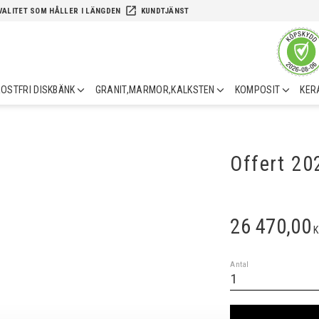
launch
VALITET SOM HÅLLER I LÄNGDEN
KUNDTJÄNST
OSTFRI DISKBÄNK
GRANIT,MARMOR,KALKSTEN
KOMPOSIT
KER
Offert 2
26 470,00
K
Antal