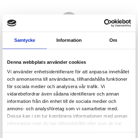
Samtycke
Information
Om
Denna webbplats använder cookies
Vi använder enhetsidentifierare för att anpassa innehållet
och annonserna till användarna, tillhandahålla funktioner
för sociala medier och analysera vår trafik. Vi
vidarebefordrar även sådana identifierare och annan
4 640,00
information från din enhet till de sociala medier och
KR
annons- och analysföretag som vi samarbetar med.
Dessa kan i sin tur kombinera informationen med annan
Antal
information som du har tillhandahållit eller som de har
st
samlat in när du har använt deras tjänster.