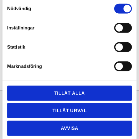
Samtyckesval
KÖP
Nödvändig
Lagerstatus
Lagervara
Inställningar
Artikelnr
20252230
Statistik
Dela med dig
Facebook
Twitter
LinkedIn
Pinterest
Marknadsföring
TILLÅT ALLA
Sortiment
Information
TILLÅT URVAL
Laminat
Kundtjänst
Kompaktlaminat
Frågor & svar
AVVISA
Natursten
Köpvillkor