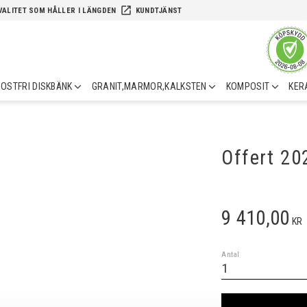
launch
VALITET SOM HÅLLER I LÄNGDEN
KUNDTJÄNST
OSTFRI DISKBÄNK
GRANIT,MARMOR,KALKSTEN
KOMPOSIT
KER
Offert 2
9 410,00
KR
Antal