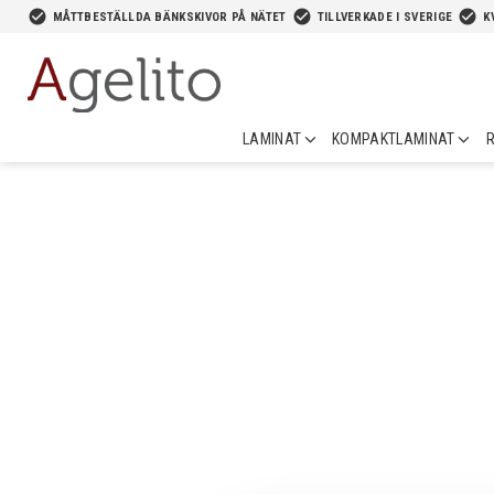
-->
check_circle
check_circle
check_circle
MÅTTBESTÄLLDA BÄNKSKIVOR PÅ NÄTET
TILLVERKADE I SVERIGE
K
LAMINAT
KOMPAKTLAMINAT
R