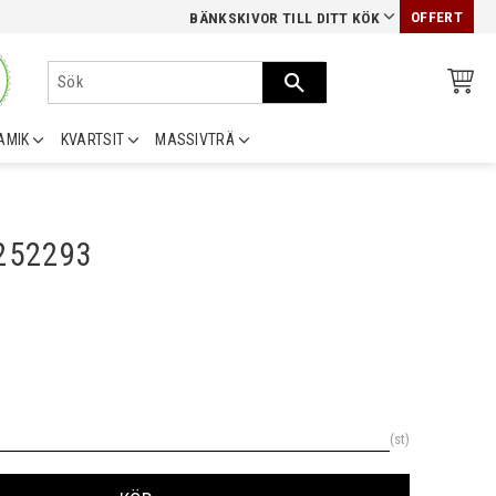
OFFERT
BÄNKSKIVOR TILL DITT KÖK
AMIK
KVARTSIT
MASSIVTRÄ
0252293
st