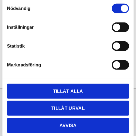
Samtyckesval
KÖP
Nödvändig
Lagerstatus
Lagervara
Inställningar
Artikelnr
20252294
Statistik
Dela med dig
Facebook
Twitter
LinkedIn
Pinterest
Marknadsföring
TILLÅT ALLA
Sortiment
Information
TILLÅT URVAL
Laminat
Kundtjänst
Kompaktlaminat
Frågor & svar
AVVISA
Natursten
Köpvillkor