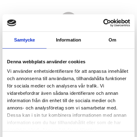
Samtycke
Information
Om
Denna webbplats använder cookies
Vi använder enhetsidentifierare för att anpassa innehållet
och annonserna till användarna, tillhandahålla funktioner
för sociala medier och analysera vår trafik. Vi
vidarebefordrar även sådana identifierare och annan
7 580,00
information från din enhet till de sociala medier och
KR
annons- och analysföretag som vi samarbetar med.
Dessa kan i sin tur kombinera informationen med annan
Antal
information som du har tillhandahållit eller som de har
st
samlat in när du har använt deras tjänster.