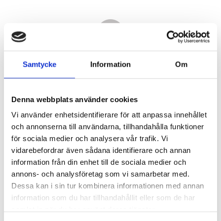
Samtycke
Information
Om
Denna webbplats använder cookies
Vi använder enhetsidentifierare för att anpassa innehållet
och annonserna till användarna, tillhandahålla funktioner
för sociala medier och analysera vår trafik. Vi
vidarebefordrar även sådana identifierare och annan
3 030,00
information från din enhet till de sociala medier och
KR
annons- och analysföretag som vi samarbetar med.
Dessa kan i sin tur kombinera informationen med annan
Antal
information som du har tillhandahållit eller som de har
st
samlat in när du har använt deras tjänster.