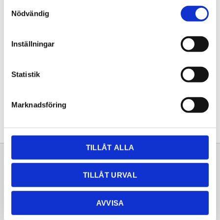
Samtyckesval
KÖP
Nödvändig
Lagerstatus
Lagervara
Inställningar
Artikelnr
20252298
Statistik
Dela med dig
Facebook
Twitter
LinkedIn
Pinterest
Marknadsföring
TILLÅT ALLA
Sortiment
Information
TILLÅT URVAL
Laminat
Kundtjänst
Kompaktlaminat
Frågor & svar
AVVISA
Natursten
Köpvillkor