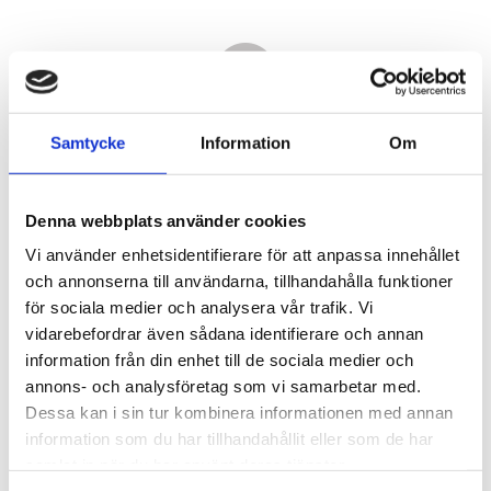
Samtycke
Information
Om
Denna webbplats använder cookies
Vi använder enhetsidentifierare för att anpassa innehållet
och annonserna till användarna, tillhandahålla funktioner
för sociala medier och analysera vår trafik. Vi
vidarebefordrar även sådana identifierare och annan
14 470,00
information från din enhet till de sociala medier och
KR
annons- och analysföretag som vi samarbetar med.
Dessa kan i sin tur kombinera informationen med annan
Antal
information som du har tillhandahållit eller som de har
st
samlat in när du har använt deras tjänster.