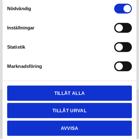
Samtyckesval
KÖP
Nödvändig
Lagerstatus
Lagervara
Inställningar
Artikelnr
20252496
Statistik
Dela med dig
Facebook
Twitter
LinkedIn
Pinterest
Marknadsföring
TILLÅT ALLA
Sortiment
Information
TILLÅT URVAL
Laminat
Kundtjänst
Kompaktlaminat
Frågor & svar
AVVISA
Natursten
Köpvillkor