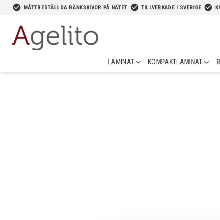
-->
check_circle
check_circle
check_circle
MÅTTBESTÄLLDA BÄNKSKIVOR PÅ NÄTET
TILLVERKADE I SVERIGE
K
LAMINAT
KOMPAKTLAMINAT
R