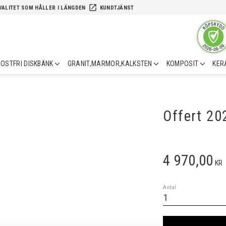
launch
VALITET SOM HÅLLER I LÄNGDEN
KUNDTJÄNST
OSTFRI DISKBÄNK
GRANIT,MARMOR,KALKSTEN
KOMPOSIT
KER
Offert 2
4 970,00
KR
Antal