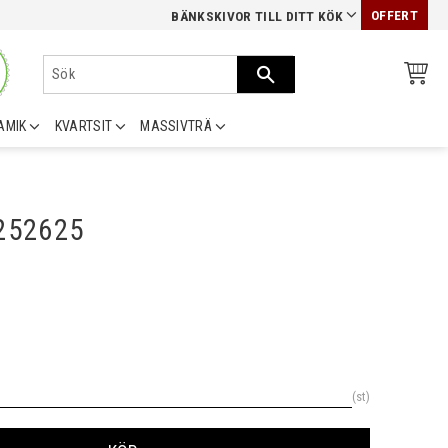
OFFERT
BÄNKSKIVOR TILL DITT KÖK
AMIK
KVARTSIT
MASSIVTRÄ
0252625
st