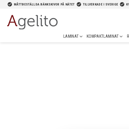
-->
check_circle
check_circle
check_circle
MÅTTBESTÄLLDA BÄNKSKIVOR PÅ NÄTET
TILLVERKADE I SVERIGE
K
LAMINAT
KOMPAKTLAMINAT
R