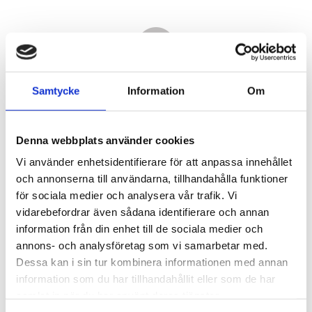
Samtycke
Information
Om
Denna webbplats använder cookies
Vi använder enhetsidentifierare för att anpassa innehållet
och annonserna till användarna, tillhandahålla funktioner
för sociala medier och analysera vår trafik. Vi
vidarebefordrar även sådana identifierare och annan
3 930,00
information från din enhet till de sociala medier och
KR
annons- och analysföretag som vi samarbetar med.
Dessa kan i sin tur kombinera informationen med annan
Antal
information som du har tillhandahållit eller som de har
st
samlat in när du har använt deras tjänster.