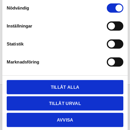
Samtyckesval
KÖP
Nödvändig
Lagerstatus
Lagervara
Inställningar
Artikelnr
20252640
Statistik
Dela med dig
Facebook
Twitter
LinkedIn
Pinterest
Marknadsföring
TILLÅT ALLA
Sortiment
Information
TILLÅT URVAL
Laminat
Kundtjänst
Kompaktlaminat
Frågor & svar
AVVISA
Natursten
Köpvillkor