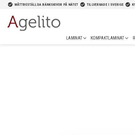
-->
check_circle
check_circle
check_circle
MÅTTBESTÄLLDA BÄNKSKIVOR PÅ NÄTET
TILLVERKADE I SVERIGE
K
LAMINAT
KOMPAKTLAMINAT
R