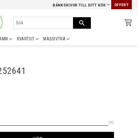
OFFERT
BÄNKSKIVOR TILL DITT KÖK
AMIK
KVARTSIT
MASSIVTRÄ
0252641
st