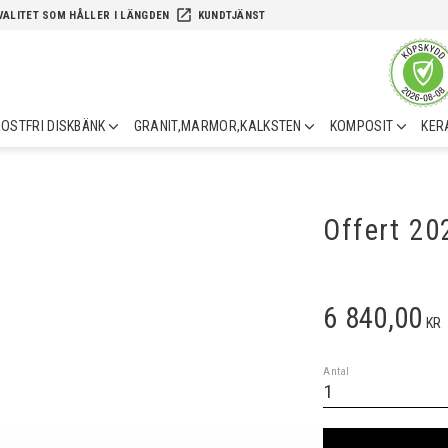
launch
VALITET SOM HÅLLER I LÄNGDEN
KUNDTJÄNST
OSTFRI DISKBÄNK
GRANIT,MARMOR,KALKSTEN
KOMPOSIT
KER
Offert 2
6 840,00
KR
Antal