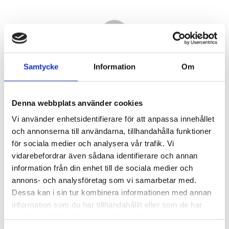
Samtycke
Information
Om
Denna webbplats använder cookies
Vi använder enhetsidentifierare för att anpassa innehållet
och annonserna till användarna, tillhandahålla funktioner
för sociala medier och analysera vår trafik. Vi
vidarebefordrar även sådana identifierare och annan
5 660,00
information från din enhet till de sociala medier och
KR
annons- och analysföretag som vi samarbetar med.
Dessa kan i sin tur kombinera informationen med annan
Antal
information som du har tillhandahållit eller som de har
st
samlat in när du har använt deras tjänster.