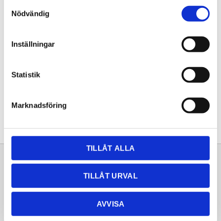
Samtyckesval
KÖP
Nödvändig
Lagerstatus
Lagervara
Inställningar
Artikelnr
20252654
Statistik
Dela med dig
Facebook
Twitter
LinkedIn
Pinterest
Marknadsföring
TILLÅT ALLA
Sortiment
Information
TILLÅT URVAL
Laminat
Kundtjänst
Kompaktlaminat
Frågor & svar
AVVISA
Natursten
Köpvillkor