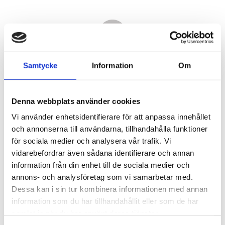
Samtycke
Information
Om
Denna webbplats använder cookies
Vi använder enhetsidentifierare för att anpassa innehållet
och annonserna till användarna, tillhandahålla funktioner
för sociala medier och analysera vår trafik. Vi
vidarebefordrar även sådana identifierare och annan
10 590,00
information från din enhet till de sociala medier och
KR
annons- och analysföretag som vi samarbetar med.
Dessa kan i sin tur kombinera informationen med annan
Antal
information som du har tillhandahållit eller som de har
st
samlat in när du har använt deras tjänster.