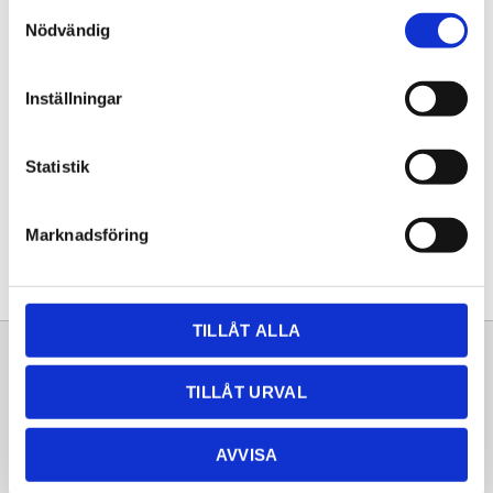
Samtyckesval
KÖP
Nödvändig
Lagerstatus
Lagervara
Inställningar
Artikelnr
20252804
Statistik
Dela med dig
Facebook
Twitter
LinkedIn
Pinterest
Marknadsföring
TILLÅT ALLA
Sortiment
Information
TILLÅT URVAL
Laminat
Kundtjänst
Kompaktlaminat
Frågor & svar
AVVISA
Natursten
Köpvillkor