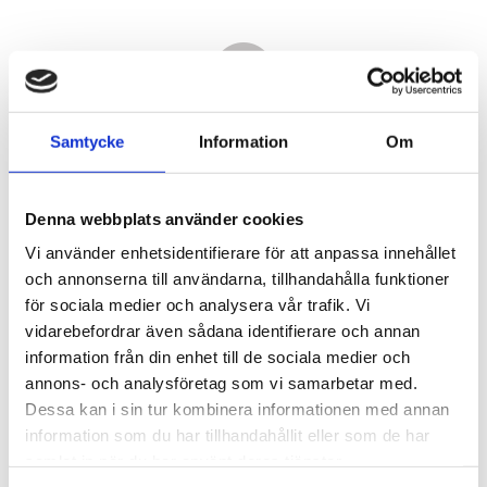
Samtycke
Information
Om
Denna webbplats använder cookies
Vi använder enhetsidentifierare för att anpassa innehållet
och annonserna till användarna, tillhandahålla funktioner
för sociala medier och analysera vår trafik. Vi
vidarebefordrar även sådana identifierare och annan
8 190,00
information från din enhet till de sociala medier och
KR
annons- och analysföretag som vi samarbetar med.
Dessa kan i sin tur kombinera informationen med annan
Antal
information som du har tillhandahållit eller som de har
st
samlat in när du har använt deras tjänster.