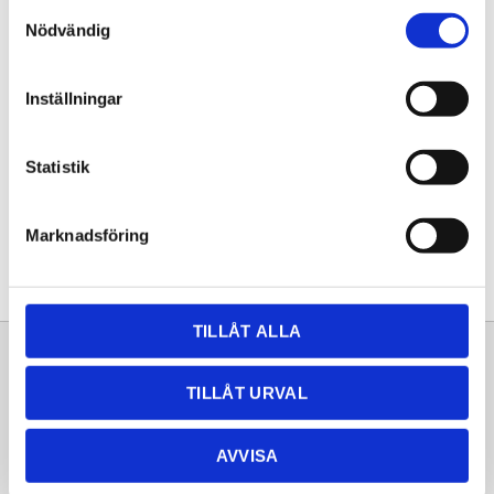
Samtyckesval
KÖP
Nödvändig
Lagerstatus
Lagervara
Inställningar
Artikelnr
20252837
Statistik
Dela med dig
Facebook
Twitter
LinkedIn
Pinterest
Marknadsföring
TILLÅT ALLA
Sortiment
Information
TILLÅT URVAL
Laminat
Kundtjänst
Kompaktlaminat
Frågor & svar
AVVISA
Natursten
Köpvillkor