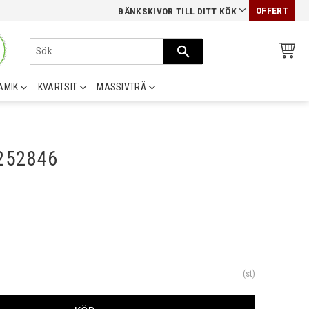
OFFERT
BÄNKSKIVOR TILL DITT KÖK
AMIK
KVARTSIT
MASSIVTRÄ
0252846
st