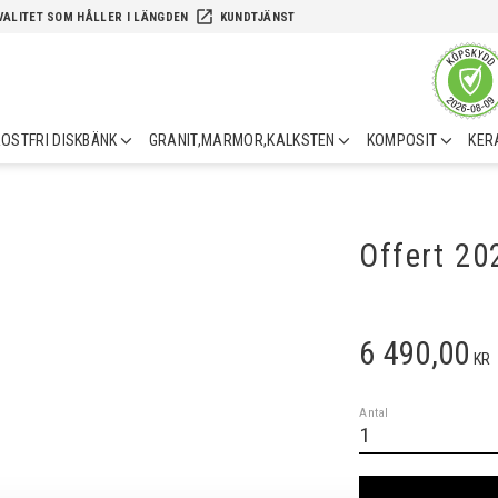
launch
VALITET SOM HÅLLER I LÄNGDEN
KUNDTJÄNST
OSTFRI DISKBÄNK
GRANIT,MARMOR,KALKSTEN
KOMPOSIT
KER
Offert 2
6 490,00
KR
Antal