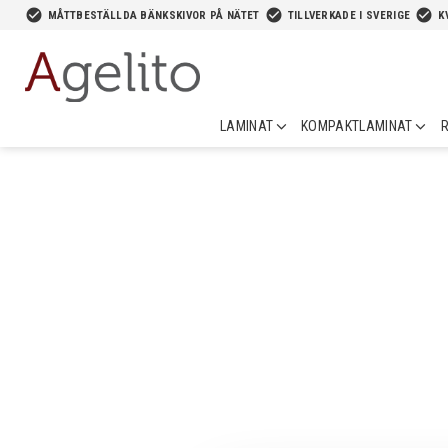
-->
check_circle
check_circle
check_circle
MÅTTBESTÄLLDA BÄNKSKIVOR PÅ NÄTET
TILLVERKADE I SVERIGE
K
LAMINAT
KOMPAKTLAMINAT
R