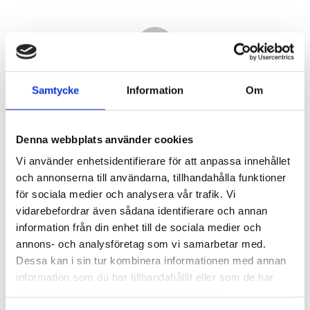
Samtycke
Information
Om
Denna webbplats använder cookies
Vi använder enhetsidentifierare för att anpassa innehållet
och annonserna till användarna, tillhandahålla funktioner
för sociala medier och analysera vår trafik. Vi
vidarebefordrar även sådana identifierare och annan
3 380,00
information från din enhet till de sociala medier och
KR
annons- och analysföretag som vi samarbetar med.
Dessa kan i sin tur kombinera informationen med annan
Antal
information som du har tillhandahållit eller som de har
st
samlat in när du har använt deras tjänster.