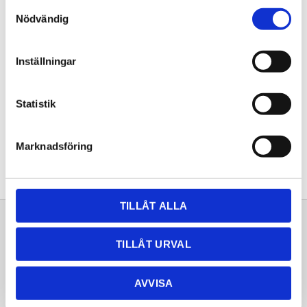
Samtyckesval
KÖP
Nödvändig
Lagerstatus
Lagervara
Inställningar
Artikelnr
20252873
Statistik
Dela med dig
Facebook
Twitter
LinkedIn
Pinterest
Marknadsföring
TILLÅT ALLA
Sortiment
Information
TILLÅT URVAL
Laminat
Kundtjänst
Kompaktlaminat
Frågor & svar
AVVISA
Natursten
Köpvillkor