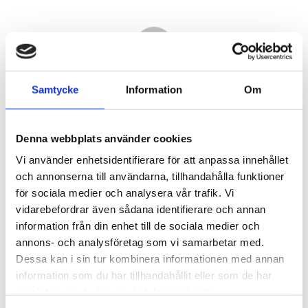
Samtycke
Information
Om
Denna webbplats använder cookies
Vi använder enhetsidentifierare för att anpassa innehållet
och annonserna till användarna, tillhandahålla funktioner
för sociala medier och analysera vår trafik. Vi
vidarebefordrar även sådana identifierare och annan
7 980,00
information från din enhet till de sociala medier och
KR
annons- och analysföretag som vi samarbetar med.
Dessa kan i sin tur kombinera informationen med annan
Antal
information som du har tillhandahållit eller som de har
st
samlat in när du har använt deras tjänster.