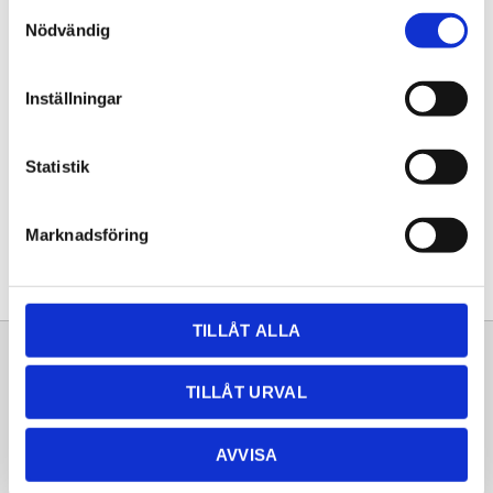
Samtyckesval
KÖP
Nödvändig
Lagerstatus
Lagervara
Inställningar
Artikelnr
20253017
Statistik
Dela med dig
Facebook
Twitter
LinkedIn
Pinterest
Marknadsföring
TILLÅT ALLA
Sortiment
Information
TILLÅT URVAL
Laminat
Kundtjänst
Kompaktlaminat
Frågor & svar
AVVISA
Natursten
Köpvillkor