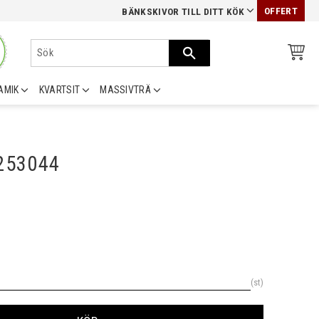
OFFERT
BÄNKSKIVOR TILL DITT KÖK
AMIK
KVARTSIT
MASSIVTRÄ
0253044
st