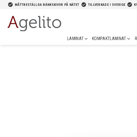
-->
check_circle
check_circle
check_circle
MÅTTBESTÄLLDA BÄNKSKIVOR PÅ NÄTET
TILLVERKADE I SVERIGE
K
LAMINAT
KOMPAKTLAMINAT
R