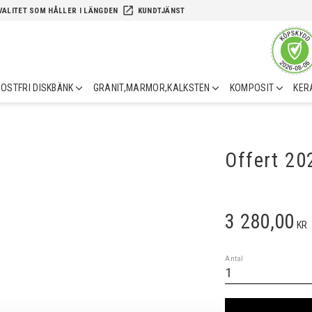
launch
VALITET SOM HÅLLER I LÄNGDEN
KUNDTJÄNST
OSTFRI DISKBÄNK
GRANIT,MARMOR,KALKSTEN
KOMPOSIT
KER
Offert 2
3 280,00
KR
Antal