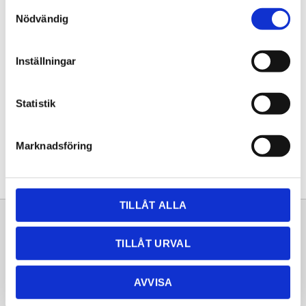
Samtyckesval
KÖP
Nödvändig
Lagerstatus
Lagervara
Inställningar
Artikelnr
20253091
Statistik
Dela med dig
Facebook
Twitter
LinkedIn
Pinterest
Marknadsföring
TILLÅT ALLA
Sortiment
Information
TILLÅT URVAL
Laminat
Kundtjänst
Kompaktlaminat
Frågor & svar
AVVISA
Natursten
Köpvillkor