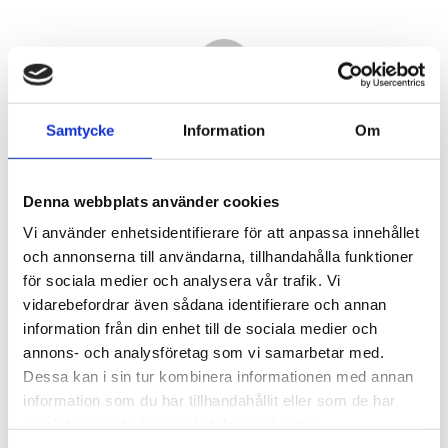
Samtycke
Information
Om
Denna webbplats använder cookies
Vi använder enhetsidentifierare för att anpassa innehållet
och annonserna till användarna, tillhandahålla funktioner
för sociala medier och analysera vår trafik. Vi
vidarebefordrar även sådana identifierare och annan
13 480,00
information från din enhet till de sociala medier och
KR
annons- och analysföretag som vi samarbetar med.
Dessa kan i sin tur kombinera informationen med annan
Antal
information som du har tillhandahållit eller som de har
st
samlat in när du har använt deras tjänster.