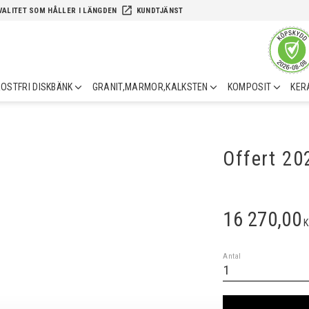
launch
VALITET SOM HÅLLER I LÄNGDEN
KUNDTJÄNST
OSTFRI DISKBÄNK
GRANIT,MARMOR,KALKSTEN
KOMPOSIT
KER
Offert 2
16 270,00
K
Antal