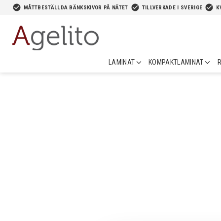
-->
check_circle
check_circle
check_circle
MÅTTBESTÄLLDA BÄNKSKIVOR PÅ NÄTET
TILLVERKADE I SVERIGE
K
LAMINAT
KOMPAKTLAMINAT
R