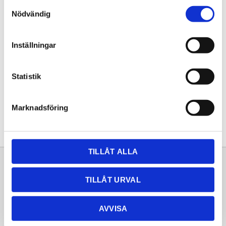
Samtyckesval
KÖP
Nödvändig
Lagerstatus
Lagervara
Inställningar
Artikelnr
20253253
Statistik
Dela med dig
Facebook
Twitter
LinkedIn
Pinterest
Marknadsföring
TILLÅT ALLA
Sortiment
Information
TILLÅT URVAL
Laminat
Kundtjänst
Kompaktlaminat
Frågor & svar
AVVISA
Natursten
Köpvillkor