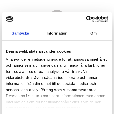
Samtycke
Information
Om
Denna webbplats använder cookies
Vi använder enhetsidentifierare för att anpassa innehållet
och annonserna till användarna, tillhandahålla funktioner
för sociala medier och analysera vår trafik. Vi
vidarebefordrar även sådana identifierare och annan
14 330,00
information från din enhet till de sociala medier och
KR
annons- och analysföretag som vi samarbetar med.
Dessa kan i sin tur kombinera informationen med annan
Antal
information som du har tillhandahållit eller som de har
st
samlat in när du har använt deras tjänster.