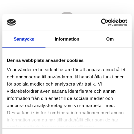
Samtycke
Information
Om
Denna webbplats använder cookies
Vi använder enhetsidentifierare för att anpassa innehållet
och annonserna till användarna, tillhandahålla funktioner
för sociala medier och analysera vår trafik. Vi
vidarebefordrar även sådana identifierare och annan
4 050,00
information från din enhet till de sociala medier och
KR
annons- och analysföretag som vi samarbetar med.
Dessa kan i sin tur kombinera informationen med annan
Antal
information som du har tillhandahållit eller som de har
st
samlat in när du har använt deras tjänster.