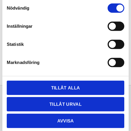
Samtyckesval
KÖP
Nödvändig
Lagerstatus
Lagervara
Inställningar
Artikelnr
20253258
Statistik
Dela med dig
Facebook
Twitter
LinkedIn
Pinterest
Marknadsföring
TILLÅT ALLA
Sortiment
Information
TILLÅT URVAL
Laminat
Kundtjänst
Kompaktlaminat
Frågor & svar
AVVISA
Natursten
Köpvillkor