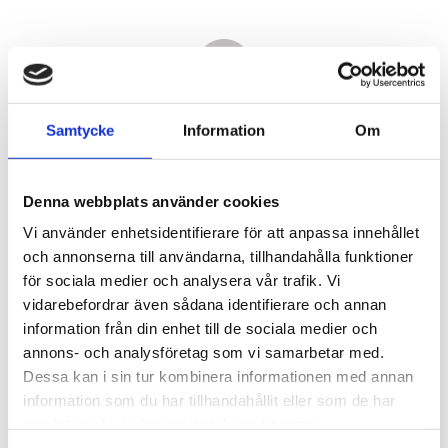
Samtycke
Information
Om
Denna webbplats använder cookies
Vi använder enhetsidentifierare för att anpassa innehållet
och annonserna till användarna, tillhandahålla funktioner
för sociala medier och analysera vår trafik. Vi
vidarebefordrar även sådana identifierare och annan
16 580,00
information från din enhet till de sociala medier och
KR
annons- och analysföretag som vi samarbetar med.
Dessa kan i sin tur kombinera informationen med annan
Antal
information som du har tillhandahållit eller som de har
st
samlat in när du har använt deras tjänster.