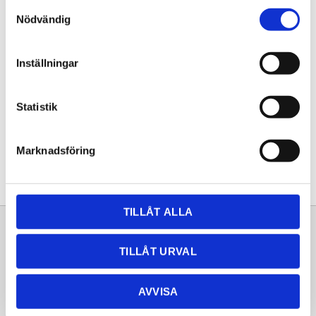
Samtyckesval
KÖP
Nödvändig
Lagerstatus
Lagervara
Inställningar
Artikelnr
20253275
Statistik
Dela med dig
Facebook
Twitter
LinkedIn
Pinterest
Marknadsföring
TILLÅT ALLA
Sortiment
Information
TILLÅT URVAL
Laminat
Kundtjänst
Kompaktlaminat
Frågor & svar
AVVISA
Natursten
Köpvillkor