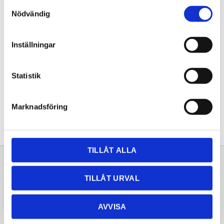
Samtyckesval
KÖP
Nödvändig
Lagerstatus
Lagervara
Inställningar
Artikelnr
20253276
Statistik
Dela med dig
Facebook
Twitter
LinkedIn
Pinterest
Marknadsföring
TILLÅT ALLA
Sortiment
Information
TILLÅT URVAL
Laminat
Kundtjänst
Kompaktlaminat
Frågor & svar
AVVISA
Natursten
Köpvillkor