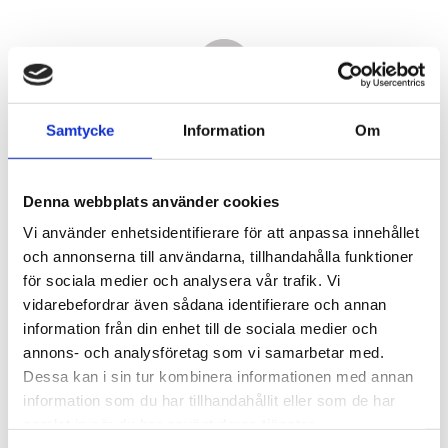
Samtycke
Information
Om
Denna webbplats använder cookies
Vi använder enhetsidentifierare för att anpassa innehållet
och annonserna till användarna, tillhandahålla funktioner
för sociala medier och analysera vår trafik. Vi
vidarebefordrar även sådana identifierare och annan
13 450,00
information från din enhet till de sociala medier och
KR
annons- och analysföretag som vi samarbetar med.
Dessa kan i sin tur kombinera informationen med annan
Antal
information som du har tillhandahållit eller som de har
st
samlat in när du har använt deras tjänster.