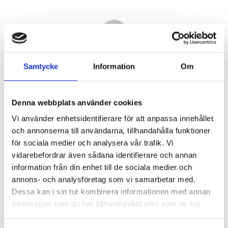
Samtycke
Information
Om
Denna webbplats använder cookies
Vi använder enhetsidentifierare för att anpassa innehållet
och annonserna till användarna, tillhandahålla funktioner
för sociala medier och analysera vår trafik. Vi
vidarebefordrar även sådana identifierare och annan
11 890,00
information från din enhet till de sociala medier och
KR
annons- och analysföretag som vi samarbetar med.
Dessa kan i sin tur kombinera informationen med annan
Antal
information som du har tillhandahållit eller som de har
st
samlat in när du har använt deras tjänster.