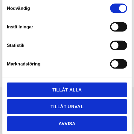
Samtyckesval
KÖP
Nödvändig
Lagerstatus
Lagervara
Inställningar
Artikelnr
20253278
Statistik
Dela med dig
Facebook
Twitter
LinkedIn
Pinterest
Marknadsföring
TILLÅT ALLA
Sortiment
Information
TILLÅT URVAL
Laminat
Kundtjänst
Kompaktlaminat
Frågor & svar
AVVISA
Natursten
Köpvillkor