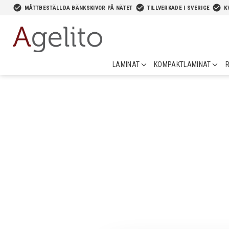
-->
check_circle
check_circle
check_circle
MÅTTBESTÄLLDA BÄNKSKIVOR PÅ NÄTET
TILLVERKADE I SVERIGE
K
LAMINAT
KOMPAKTLAMINAT
R