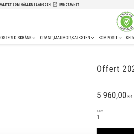
launch
VALITET SOM HÅLLER I LÄNGDEN
KUNDTJÄNST
OSTFRI DISKBÄNK
GRANIT,MARMOR,KALKSTEN
KOMPOSIT
KER
Offert 2
5 960,00
KR
Antal