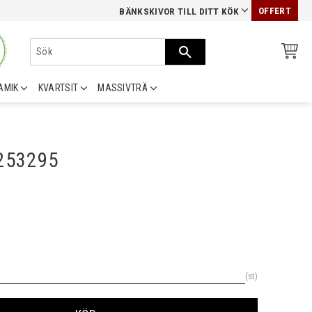
OFFERT
BÄNKSKIVOR TILL DITT KÖK
AMIK
KVARTSIT
MASSIVTRÄ
0253295
st