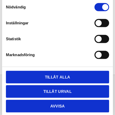
Samtyckesval
KÖP
Nödvändig
Lagerstatus
Lagervara
Inställningar
Artikelnr
20260000
Statistik
Dela med dig
Facebook
Twitter
LinkedIn
Pinterest
Marknadsföring
TILLÅT ALLA
Sortiment
Information
TILLÅT URVAL
Laminat
Kundtjänst
Kompaktlaminat
Frågor & svar
AVVISA
Natursten
Köpvillkor