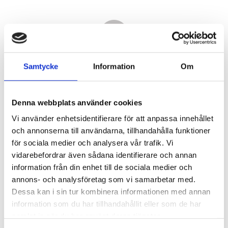
Samtycke
Information
Om
Denna webbplats använder cookies
Vi använder enhetsidentifierare för att anpassa innehållet
och annonserna till användarna, tillhandahålla funktioner
för sociala medier och analysera vår trafik. Vi
vidarebefordrar även sådana identifierare och annan
5 770,00
information från din enhet till de sociala medier och
KR
annons- och analysföretag som vi samarbetar med.
Dessa kan i sin tur kombinera informationen med annan
Antal
information som du har tillhandahållit eller som de har
st
samlat in när du har använt deras tjänster.