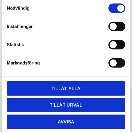
Samtyckesval
KÖP
Nödvändig
Lagerstatus
Lagervara
Inställningar
Artikelnr
20260006
Statistik
Dela med dig
Facebook
Twitter
LinkedIn
Pinterest
Marknadsföring
TILLÅT ALLA
Sortiment
Information
TILLÅT URVAL
Laminat
Kundtjänst
Kompaktlaminat
Frågor & svar
AVVISA
Natursten
Köpvillkor