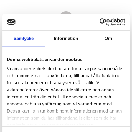
Samtycke
Information
Om
Denna webbplats använder cookies
Vi använder enhetsidentifierare för att anpassa innehållet
och annonserna till användarna, tillhandahålla funktioner
för sociala medier och analysera vår trafik. Vi
vidarebefordrar även sådana identifierare och annan
7 920,00
information från din enhet till de sociala medier och
KR
annons- och analysföretag som vi samarbetar med.
Dessa kan i sin tur kombinera informationen med annan
Antal
information som du har tillhandahållit eller som de har
st
samlat in när du har använt deras tjänster.