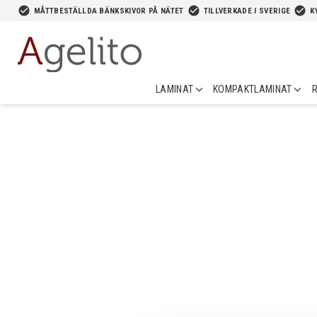
-->
check_circle
check_circle
check_circle
MÅTTBESTÄLLDA BÄNKSKIVOR PÅ NÄTET
TILLVERKADE I SVERIGE
K
LAMINAT
KOMPAKTLAMINAT
R