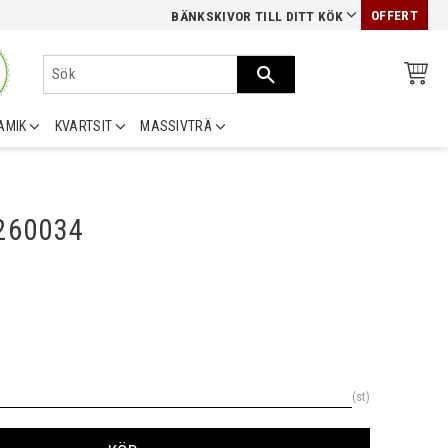
OFFERT
BÄNKSKIVOR TILL DITT KÖK
AMIK
KVARTSIT
MASSIVTRÄ
0260034
st