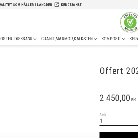
launch
VALITET SOM HÅLLER I LÄNGDEN
KUNDTJÄNST
OSTFRI DISKBÄNK
GRANIT,MARMOR,KALKSTEN
KOMPOSIT
KER
Offert 2
2 450,00
KR
Antal