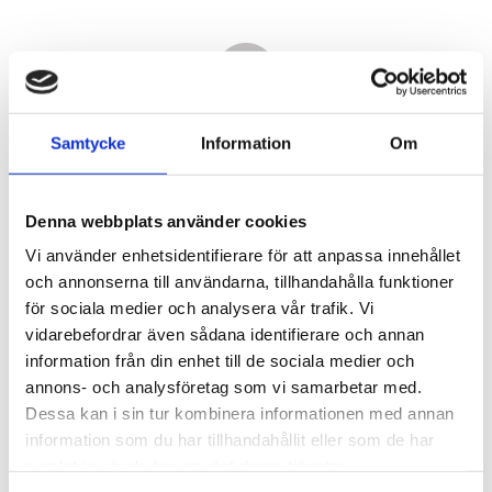
Samtycke
Information
Om
Denna webbplats använder cookies
Vi använder enhetsidentifierare för att anpassa innehållet
och annonserna till användarna, tillhandahålla funktioner
för sociala medier och analysera vår trafik. Vi
vidarebefordrar även sådana identifierare och annan
3 050,00
information från din enhet till de sociala medier och
KR
annons- och analysföretag som vi samarbetar med.
Dessa kan i sin tur kombinera informationen med annan
Antal
information som du har tillhandahållit eller som de har
st
samlat in när du har använt deras tjänster.