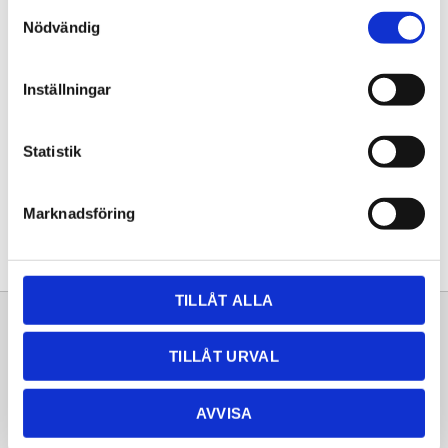
Samtyckesval
KÖP
Nödvändig
Lagerstatus
Lagervara
Inställningar
Artikelnr
20260076
Statistik
Dela med dig
Facebook
Twitter
LinkedIn
Pinterest
Marknadsföring
TILLÅT ALLA
Sortiment
Information
TILLÅT URVAL
Laminat
Kundtjänst
Kompaktlaminat
Frågor & svar
AVVISA
Natursten
Köpvillkor